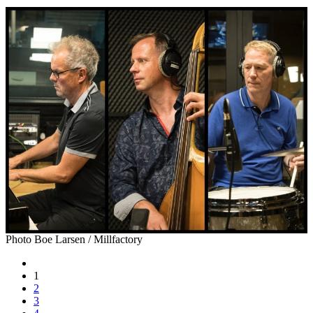
Photo Boe Larsen / Millfactory
Posts
1
navigation
2
3