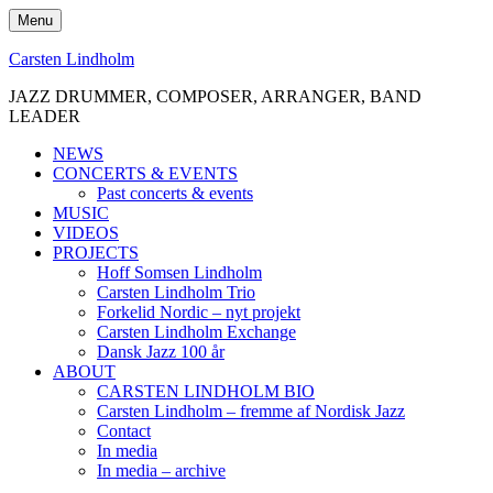
Skip
Menu
to
content
Carsten Lindholm
JAZZ DRUMMER, COMPOSER, ARRANGER, BAND
LEADER
NEWS
CONCERTS & EVENTS
Past concerts & events
MUSIC
VIDEOS
PROJECTS
Hoff Somsen Lindholm
Carsten Lindholm Trio
Forkelid Nordic – nyt projekt
Carsten Lindholm Exchange
Dansk Jazz 100 år
ABOUT
CARSTEN LINDHOLM BIO
Carsten Lindholm – fremme af Nordisk Jazz
Contact
In media
In media – archive