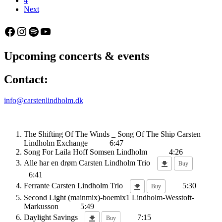
4
Next
Facebook
Instagram
Spotify
YouTube
Upcoming concerts & events
Contact:
info@carstenlindholm.dk
The Shifting Of The Winds _ Song Of The Ship
Carsten
Lindholm Exchange
6:47
Song For Laila
Hoff Somsen Lindholm
4:26
Alle har en drøm
Carsten Lindholm Trio
Buy
6:41
Ferrante
Carsten Lindholm Trio
5:30
Buy
Second Light (mainmix)-boemix1
Lindholm-Wesstoft-
Markusson
5:49
Daylight Savings
7:15
Buy